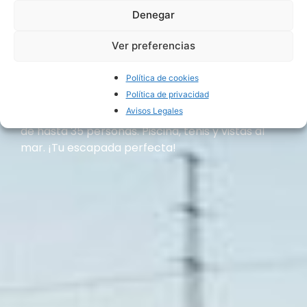
Cortijo
Denegar
Amaya
Ver preferencias
Política de cookies
Política de privacidad
Descubre Cortijo Amaya, tu refugio rural en
Avisos Legales
Málaga. Encantador cortijo andaluz para grupos
de hasta 35 personas. Piscina, tenis y vistas al
mar. ¡Tu escapada perfecta!