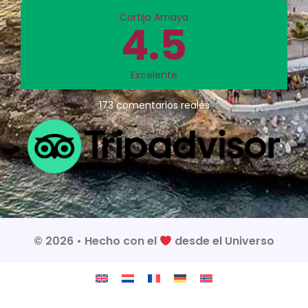
Cortijo Amaya
4.5
Excelente
173 comentarios reales
© 2026 • Hecho con el
desde el
Universo