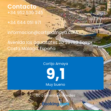
Contacto
+34 952 530 245
+34 644 051 971
informacion@cortijoamaya.com
Avenida los aguacates 20 29793 Torrox -
Costa Málaga, España
Cortijo Amaya
9,1
Muy bueno
60 comentarios reales