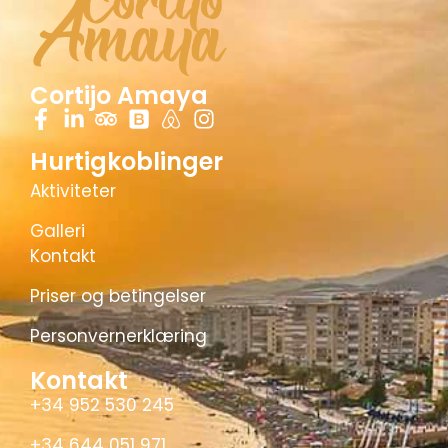
Cortijo Amaya
Hurtigkoblinger
Aktiviteter
Galleri
Kontakt
Priser og betingelser
Personvernerklæring
Kontakt
+34 952 530 245
+34 644 051 971