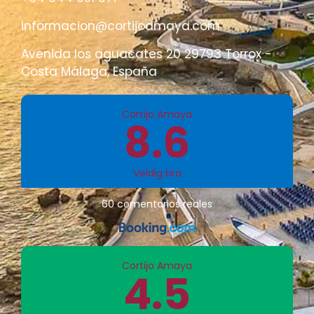
informacion@cortijoamaya.com
Avenida los aguacates 20 29793 Torrox -
Costa Málaga, España
Cortijo Amaya
8.6
Veldig bra
60 comentarios reales
Cortijo Amaya
4.5